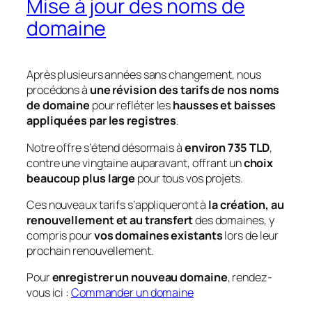
Mise à jour des noms de
domaine
Après plusieurs années sans changement, nous
procédons à
une révision des tarifs de nos noms
de domaine
pour refléter les
hausses et baisses
appliquées par les registres
.
Notre offre s’étend désormais à
environ 735 TLD
,
contre une vingtaine auparavant, offrant un
choix
beaucoup plus large
pour tous vos projets.
Ces nouveaux tarifs s’appliqueront à
la création, au
renouvellement et au transfert
des domaines, y
compris pour
vos domaines existants
lors de leur
prochain renouvellement.
Pour
enregistrer un nouveau domaine
, rendez-
vous ici :
Commander un domaine