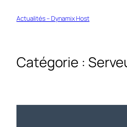
Aller
au
Actualités – Dynamix Host
contenu
Catégorie :
Serveu