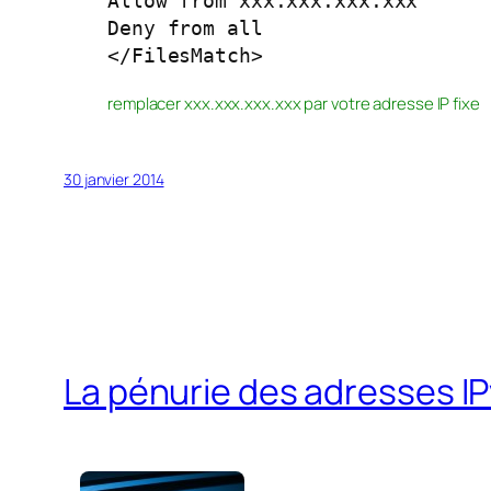
Allow from xxx.xxx.xxx.xxx

Deny from all

</FilesMatch>
remplacer xxx.xxx.xxx.xxx par votre adresse IP fixe
30 janvier 2014
La pénurie des adresses I