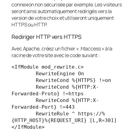
connexion non sécurisée par exemple. Les visiteurs
seront ainsi automatiquement redirigés vers la
version de votre choix et utiliseront uniquement
HTTPS ou HTTP.
Rediriger HTTP vers HTTPS
Avec Apache, créez un fichier « .htaccess » à la
racine de votre site avec le code suivant :
<IfModule mod_rewrite.c>

	RewriteEngine On

	RewriteCond %{HTTPS} !=on

	RewriteCond %{HTTP:X-
Forwarded-Proto} !=https

	RewriteCond %{HTTP:X-
Forwarded-Port} !=443

	RewriteRule ^ https://%
{HTTP_HOST}%{REQUEST_URI} [L,R=301]

</IfModule>