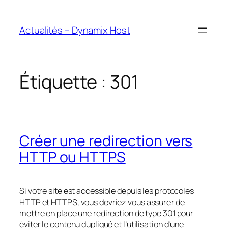
Aller
au
Actualités – Dynamix Host
contenu
Étiquette :
301
Créer une redirection vers
HTTP ou HTTPS
Si votre site est accessible depuis les protocoles
HTTP et HTTPS, vous devriez vous assurer de
mettre en place une redirection de type 301 pour
éviter le contenu dupliqué et l’utilisation d’une