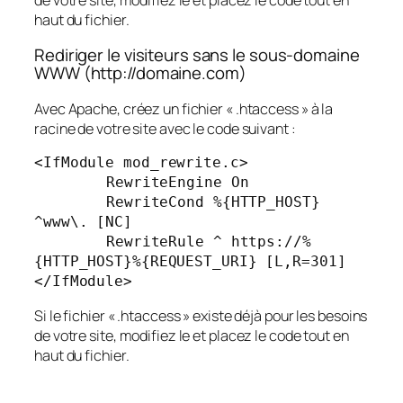
haut du fichier.
Rediriger le visiteurs sans le sous-domaine
WWW (http://domaine.com)
Avec Apache, créez un fichier « .htaccess » à la
racine de votre site avec le code suivant :
<IfModule mod_rewrite.c>

	RewriteEngine On

	RewriteCond %{HTTP_HOST} 
^www\. [NC]

	RewriteRule ^ https://%
{HTTP_HOST}%{REQUEST_URI} [L,R=301]

</IfModule>
Si le fichier « .htaccess » existe déjà pour les besoins
de votre site, modifiez le et placez le code tout en
haut du fichier.