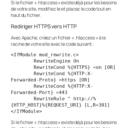
Si le fichier « .htaccess » existe déjà pour les besoins
de votre site, modifiez le et placez le code tout en
haut du fichier.
Rediriger HTTPS vers HTTP
Avec Apache, créez un fichier « .htaccess » à la
racine de votre site avec le code suivant :
<IfModule mod_rewrite.c>

	RewriteEngine On

	RewriteCond %{HTTPS} =on [OR]

	RewriteCond %{HTTP:X-
Forwarded-Proto} =https [OR]

	RewriteCond %{HTTP:X-
Forwarded-Port} =443

	RewriteRule ^ http://%
{HTTP_HOST}%{REQUEST_URI} [L,R=301]

</IfModule>
Si le fichier « .htaccess » existe déjà pour les besoins