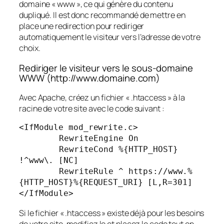
domaine « www », ce qui génère du contenu
dupliqué. Il est donc recommandé de mettre en
place une redirection pour rediriger
automatiquement le visiteur vers l’adresse de votre
choix.
Rediriger le visiteur vers le sous-domaine
WWW (http://www.domaine.com)
Avec Apache, créez un fichier « .htaccess » à la
racine de votre site avec le code suivant :
<IfModule mod_rewrite.c>

	RewriteEngine On

	RewriteCond %{HTTP_HOST} 
!^www\. [NC]

	RewriteRule ^ https://www.%
{HTTP_HOST}%{REQUEST_URI} [L,R=301]

</IfModule>
Si le fichier « .htaccess » existe déjà pour les besoins
de votre site, modifiez le et placez le code tout en