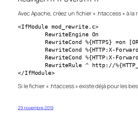
Avec Apache, créez un fichier « .htaccess » à la r
<IfModule mod_rewrite.c>

	RewriteEngine On

	RewriteCond %{HTTPS} =on [OR]

	RewriteCond %{HTTP:X-Forwarded-Proto} =https [OR]

	RewriteCond %{HTTP:X-Forwarded-Port} =443

	RewriteRule ^ http://%{HTTP_HOST}%{REQUEST_URI} [L,R=301]

</IfModule>
Si le fichier « .htaccess » existe déjà pour les be
29 novembre 2019