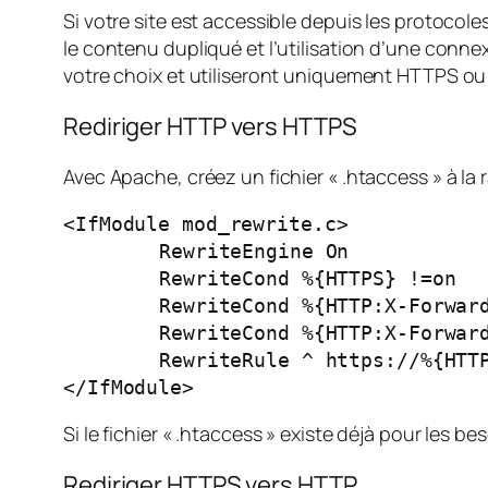
Si votre site est accessible depuis les protocol
le contenu dupliqué et l’utilisation d’une conne
votre choix et utiliseront uniquement HTTPS ou
Rediriger HTTP vers HTTPS
Avec Apache, créez un fichier « .htaccess » à la r
<IfModule mod_rewrite.c>

	RewriteEngine On

	RewriteCond %{HTTPS} !=on

	RewriteCond %{HTTP:X-Forwarded-Proto} !=https

	RewriteCond %{HTTP:X-Forwarded-Port} !=443

	RewriteRule ^ https://%{HTTP_HOST}%{REQUEST_URI} [L,R=301]

</IfModule>
Si le fichier « .htaccess » existe déjà pour les be
Rediriger HTTPS vers HTTP