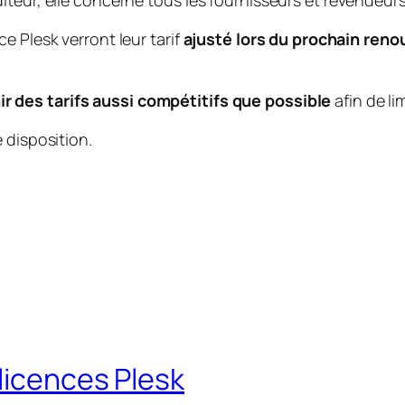
teur, elle concerne tous les fournisseurs et revendeurs
e Plesk verront leur tarif
ajusté lors du prochain reno
r des tarifs aussi compétitifs que possible
afin de li
 disposition.
licences Plesk