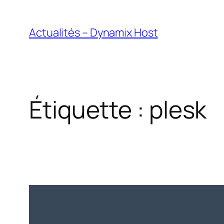
Aller
au
Actualités – Dynamix Host
contenu
Étiquette :
plesk