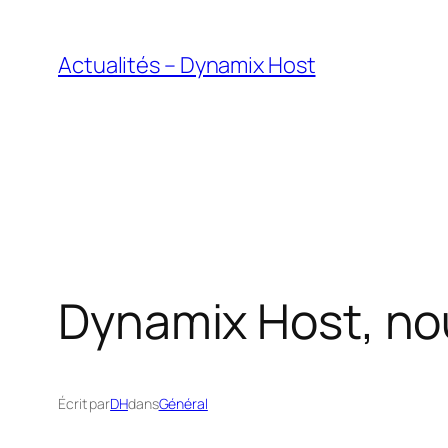
Aller
au
Actualités – Dynamix Host
contenu
Dynamix Host, nou
Écrit par
DH
dans
Général