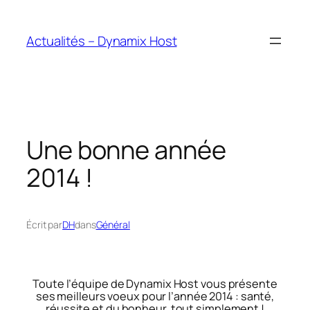
Aller
au
Actualités – Dynamix Host
contenu
Une bonne année
2014 !
Écrit par
DH
dans
Général
Toute l’équipe de Dynamix Host vous présente
ses meilleurs voeux pour l’année 2014 : santé,
réussite et du bonheur, tout simplement !